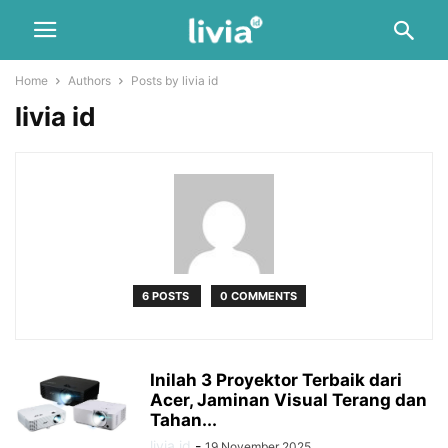
Home
Authors
Posts by livia id
livia id
6 POSTS
0 COMMENTS
Inilah 3 Proyektor Terbaik dari
Acer, Jaminan Visual Terang dan
Tahan...
livia id
-
19 November 2025