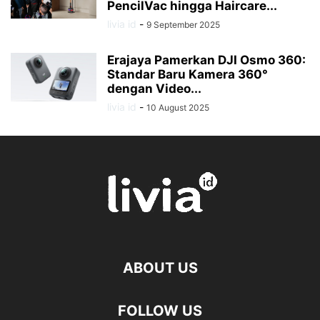
PencilVac hingga Haircare...
livia id
-
9 September 2025
Erajaya Pamerkan DJI Osmo 360:
Standar Baru Kamera 360°
dengan Video...
livia id
-
10 August 2025
ABOUT US
FOLLOW US