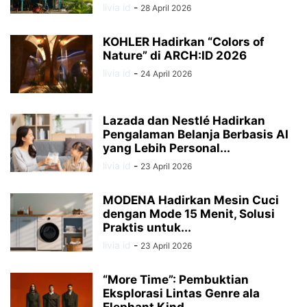
livia id
-
28 April 2026
KOHLER Hadirkan “Colors of
Nature” di ARCH:ID 2026
livia id
-
24 April 2026
Lazada dan Nestlé Hadirkan
Pengalaman Belanja Berbasis AI
yang Lebih Personal...
livia id
-
23 April 2026
MODENA Hadirkan Mesin Cuci
dengan Mode 15 Menit, Solusi
Praktis untuk...
livia id
-
23 April 2026
“More Time”: Pembuktian
Eksplorasi Lintas Genre ala